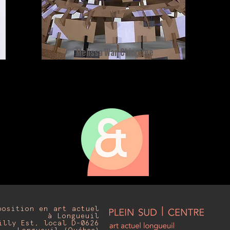
Melissa Wan Ching Yee
position en art actuel
à Longueuil
illy Est, local D-0626