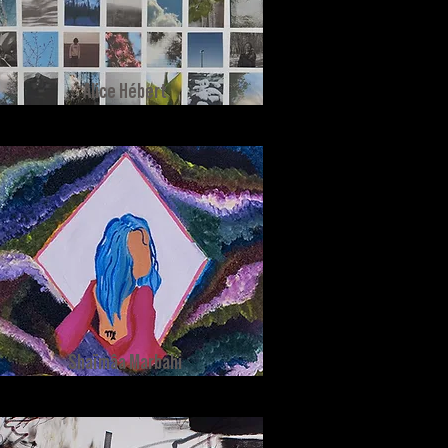
Alice Hébert
Shaïmâa Marbahi