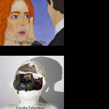
Frédérique Coallier
Coralie Falardeau