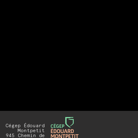
Cégep Édouard
Montpetit
945 Chemin de