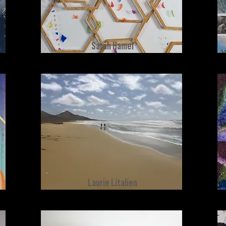
Sarah Hamel
Laurie Litalien