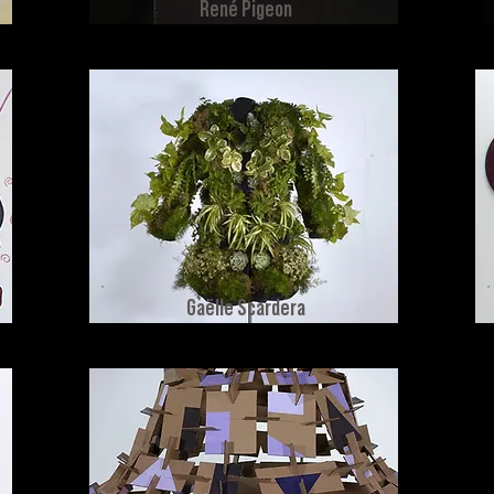
René Pigeon
Gaëlle Scardera