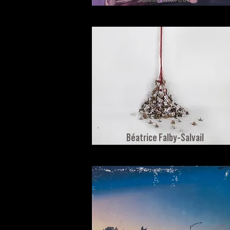
Béatrice Falby-Salvail