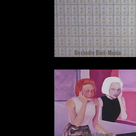
Alexandre Blais-Mujica
Naomi Dubreuil