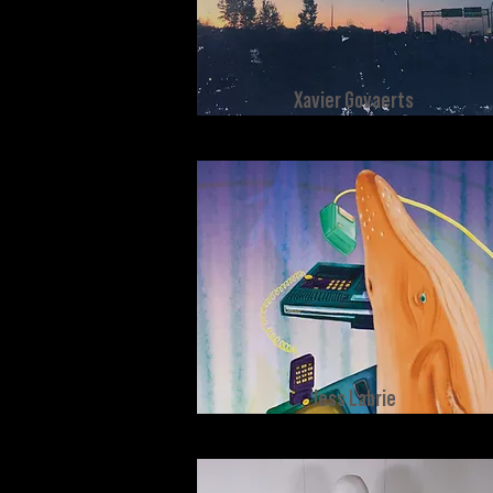
Xavier Govaerts
Jess Labrie