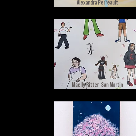
Alexandra Perreault
Maelly Ritter-San Martin