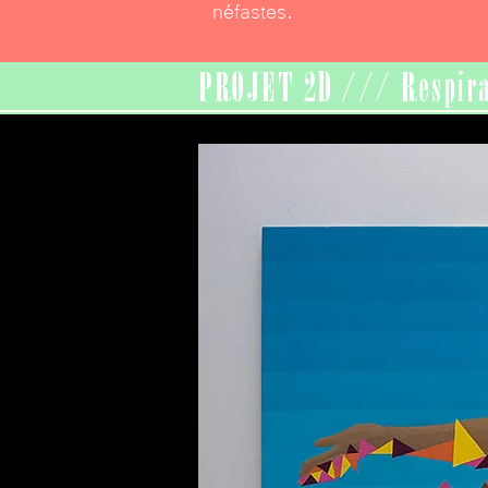
néfastes.
PROJET 2D /// Respira