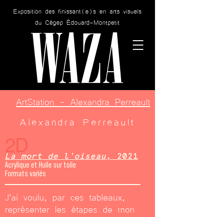
Exposition des finissant(e)s en arts visuels
WAZA
du Cégep Édouard-Montpetit
ArtStation - Alexandra Perreault
Alexandra Perreault
2D
La mort de l'oiseau
, 2021
Acrylique et Huile sur toile
Formats variés
J'ai voulu, par ces tableaux,
représenter les étapes de mon