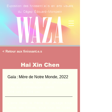
Exposition des finissant(e)s en arts visuels
WAZA
du Cégep Édouard-Montpetit
< Retour aux finissant.e.s
Hai Xin Chen
Gaïa : Mère de Notre Monde, 2022
Collage, peinture, dessin et photographie
fixée sur contreplaqués peints
244 cm x 244 cm
J’aime traiter le thème du paysage sous
toutes ses formes, sous tous les types