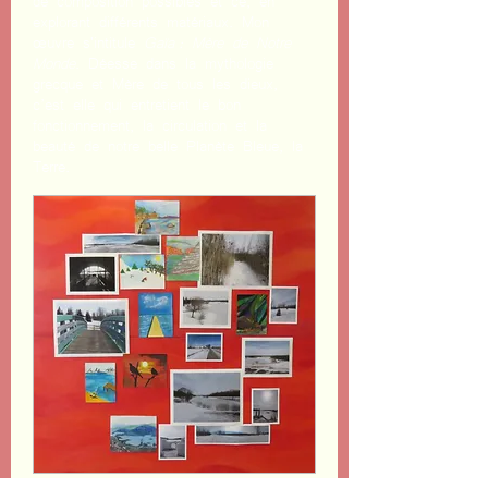
de composition possibles et ce, en
explorant différents matériaux. Mon
œuvre s'intitule
Gaïa : Mère de Notre
Monde
. Déesse dans la mythologie
grecque et Mère de tous les dieux,
c’est elle qui entretient le bon
fonctionnement, la circulation et la
beauté de notre belle Planète Bleue, la
Terre.