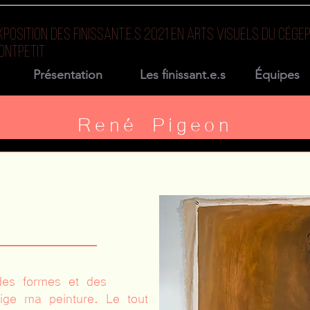
XPOSITION DES FINISSANT.E.S 2021 EN ARTS VISUELS DU CÉG
ONTPETIT
Présentation
Les finissant.e.s
Équipes
René Pigeon
 des formes et des
rige ma peinture. Le tout