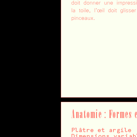
doit donner une impres
la toile, l’œil doit gliss
pinceaux.
Anatomie : Formes 
Plâtre et argile
Dimensions variab