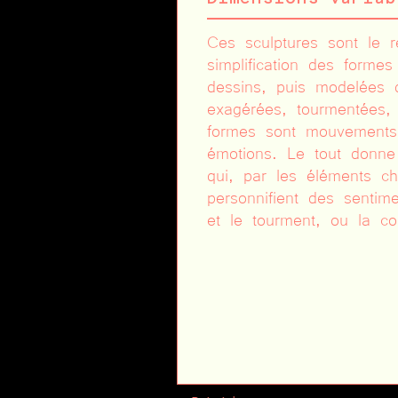
Ces sculptures sont le r
simplification des forme
dessins, puis modelées da
exagérées, tourmentées,
formes sont mouvements, 
émotions. Le tout donne 
qui, par les éléments ch
personnifient des sentim
et le tourment, ou la co