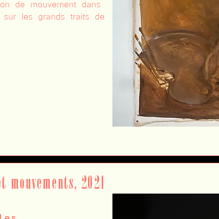
sion de mouvement dans
er sur les grands traits de
et mouvements, 2021
les