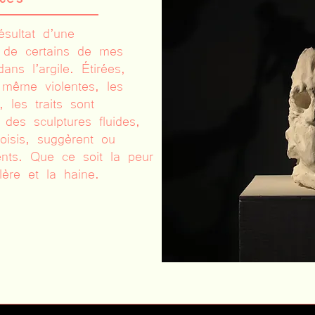
ésultat d’une
s de certains de mes
ns l’argile. Étirées,
 même violentes, les
les traits sont
des sculptures fluides,
oisis, suggèrent ou
ents. Que ce soit la peur
lère et la haine.