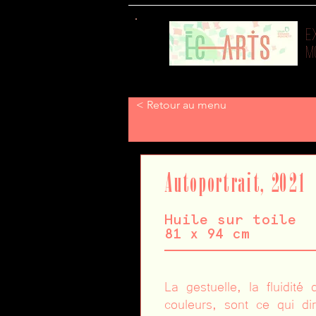
E
M
< Retour au menu
Autoportrait, 2021
Huile sur toile
81 x 94 cm
La gestuelle, la fluidité
couleurs, sont ce qui di