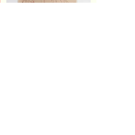
< Précédent.e
Suivant.e >
Salle 1
Plein sud, centre d'exposition en art
actuel
local D-0626
Salle 2
Caféteria Blanche