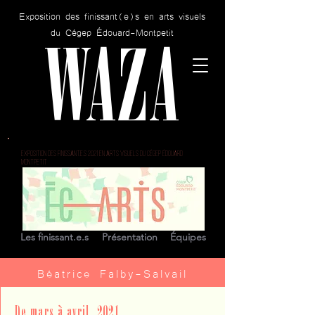
Exposition des finissant(e)s en arts visuels
WAZA
du Cégep Édouard-Montpetit
EXPOSITION DES FINISSANT.E.S 2021 EN ARTS VISUELS DU CÉGEP ÉDOUARD
MONTPETIT
Les finissant.e.s
Présentation
Équipes
Béatrice Falby-Salvail
De mars à avril, 2021