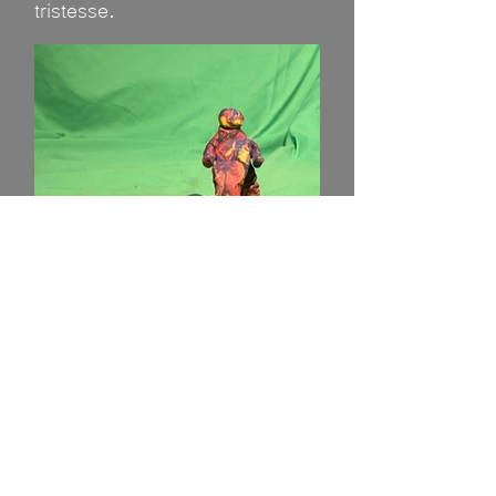
tristesse.
Salle 1
Plein sud, centre d'exposition en art
actuel
local D-0626