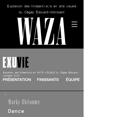
Exposition des finissant(e)s en arts visuels
WAZA
du Cégep Édouard-Montpetit
EXU
VIE
Exposition des finissant.e.s en ARTS VISUELS du Cégep Édouard-
Montpetit 2020
PRÉSENTATION
FINISSANTS
ÉQUIPE
Marky Rhéaume
Dance