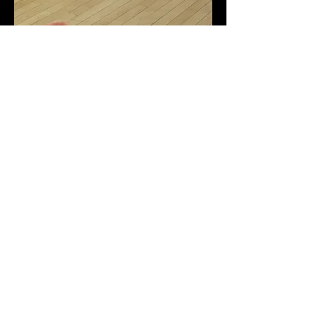
Previous
Next
Salle 1
Plein sud, centre d'exposition en art
actuel
local D-0626
Salle 2