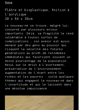
Bébé
Plâtre et bioplastique, finition à
l’acrylique
30 x 84 x 30cm
Le nouveau-né se trouve, malgré lui,
concerné par plusieurs enjeux
importants. Déjà, sa fragilité le rend
vulnérable à toutes sortes de
complications ; son avenir est aussi
menacé par des gens au pouvoir qui
risquent la sécurité des futures
générations au profit de retombées
immédiates qui favorisent souvent un
mince pourcentage de la population.
Recul sur le droit à l’avortement,
préservation de l’environnement,
augmentation de l’écart entre les
riches et les pauvres : voilà quelques
thèmes qui engagent le nouveau-né dans
l’incertitude et qui le laissent dans
une absolue impuissance.