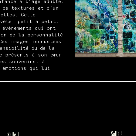
nfance à l’âge adulte,
 de textures et d’un
elles. Cette
vèle, petit à petit,
 événements qui ont
ion de la personnalité
Ces images incrustées
ensibilité du·de la
e présents à son cœur
res souvenirs, à
 émotions qui lui
Salle 2
Salle 1