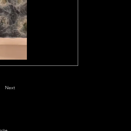
Next
nche