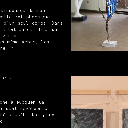
 sinueuses de mon
cette métaphore qui
s d’un seul corps. Dans
 citation qui fut mon
ivante :
un même arbre, les
he. »
nce »
s
ché à évoquer la
i sont révélées à
há’u’lláh, la figure
e.