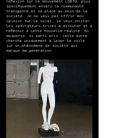
réflexion sur le mouvement LGBTQ, plus
spécifiquement envers la communauté
transgenre et sa place au sein de la
société. Je ne veux pas offrir mon
opinion sur le sujet, je veux inciter
les spectateurs·trices à discuter et à
réfléchir à cette nouvelle réalité. Ni
moquerie, ni parti pris, cette œuvre
cherche uniquement à lever le voile
sur un phénomène de société qui
marque ma génération.