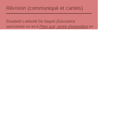
Révision (communiqué et cartels)
Élisabeth Laliberté De Gagné
(Éducatrice
spécialisée en art à
Plein sud, centre d'exposition
en
art actuel à Longueuil)
Richard Théroux
(Adjoint à la direction de Plein sud,
centre d'exposition en art actuel à Longueuil)
Technicien
Olivier Laporte
Aide au montage
Olivier Heaps-Drolet
Nicolas Ranellucci
(Technicien de Plein sud)