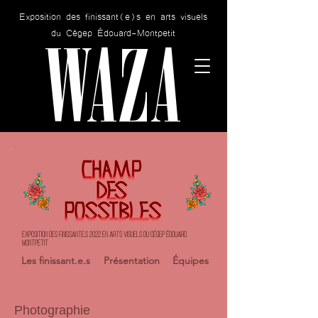
Exposition des finissant(e)s en arts visuels
WAZA
du Cégep Édouard-Montpetit
EXPOSITION DES FINISSANT.e.S 2022 EN ARTS VISUELS DU CÉGEP ÉDOUARD
MONTPETIT
Les finissant.e.s
Présentation
Équipes
Photographie