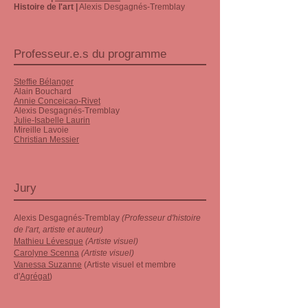
Histoire de l'art |
Alexis Desgagnés-Tremblay
Professeur.e.s du programme
Steffie Bélanger
Alain Bouchard
Annie Conceicao-Rivet
Alexis Desgagnés-Tremblay
Julie-Isabelle Laurin
Mireille Lavoie
Christian Messier
Jury
Alexis Desgagnés-Tremblay
(Professeur d'histoire
de l'art, artiste et auteur)
Mathieu Lévesque
(Artiste visuel)
Carolyne Scenna
(Artiste visuel)
Vanessa Suzanne
(Artiste visuel et membre
d'
Agrégat
)